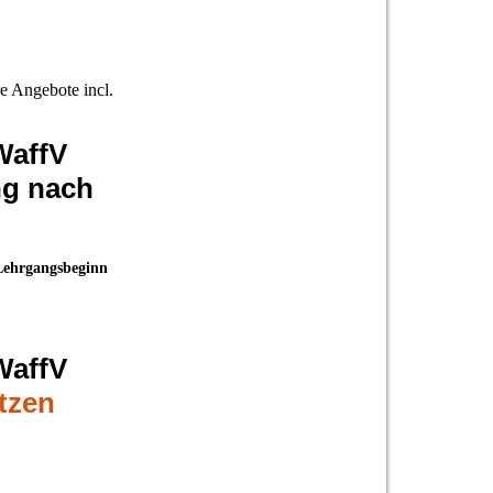
e Angebote incl.
WaffV
ng nach
Lehrgangsbeginn
WaffV
tzen